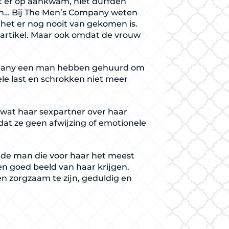
t er op aankwam, niet durfden
den… Bij The Men’s Company weten
e het er nog nooit van gekomen is.
t artikel. Maar ook omdat de vrouw
ompany een man hebben gehuurd om
ele last en schrokken niet meer
 wat haar sexpartner over haar
at ze geen afwijzing of emotionele
 de man die voor haar het meest
een goed beeld van haar krijgen.
 en zorgzaam te zijn, geduldig en