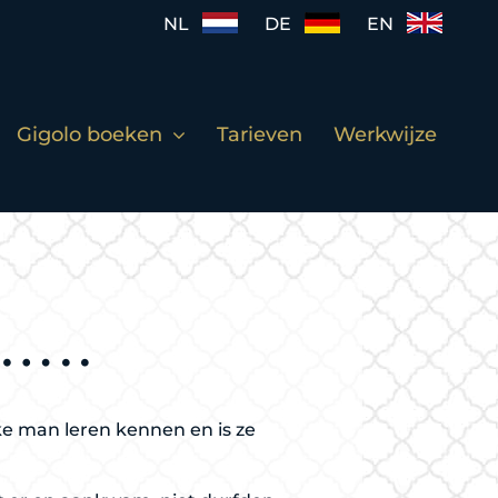
NL
DE
EN
Gigolo boeken
Tarieven
Werkwijze
d…..
ke man leren kennen en is ze