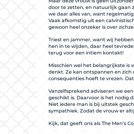
Maar deze vrouw is geen uitzonder
door te zetten, en natuurlijk gaa
we daar alles van, want regelmatig 
Vaak afkomstig uit een calvinistisc
gewoon heel onzeker is over zichze
Triest en jammer, want wij hebbe
hen in te wijden, daar heel tevred
terug voor een intiem kontakt!
Misschien wel het belangrijkste is
denkt. Ze kan ontspannen en zich 
consequenties hoeft te vrezen. Da
Vanzelfsprekend adviseren we een 
geschikt is. Daarvoor is het nodig 
Niet iedere man is bij uitstek gesc
sympathiek. Zodat de vrouw er alti
Kijk, dat geeft ons als The Men’s 