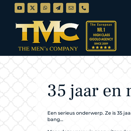
Ga
naar
inhoud
35 jaar en
Een serieus onderwerp. Ze is 35 ja
bang…