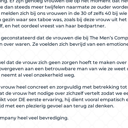
ing. Er zijn genoeg vrouwen die op het moment dat he
n ze dan steeds meer twijfelen naarmate ze ouder wor
melden zich bij ons vrouwen in de 30 of zelfs 40 bij wi
h gezin waar sex taboe was, zoals bij deze vrouw uit he
lf, en het oordeel vreest van haar bedpartner.
n geconstateerd dat de vrouwen die bij The Men’s C
en over waren. Ze voelden zich bevrijd van een emotion
 wel dat de vrouw zich geen zorgen hoeft te maken over
overgeven aan een betrouwbare man van wie ze weet d
t neemt al veel onzekerheid weg.
vrouw heel concreet en zorgvuldig met betrekking tot
dat de vrouw het nodige over zichzelf vertelt zodat we 
hikt voor DE eerste ervaring, hij dient vooral empatisch
jd met een plezierig gevoel aan terug zal denken.
Company heel veel bevrediging.