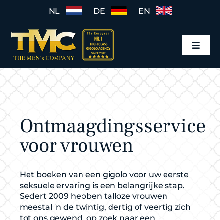
Ga
NL
DE
EN
naar
inhoud
Toggl
Navig
Home
Gigolo mannen
Ontmaagdingsservice
Gigolo boeken
voor vrouwen
Tarieven
Het boeken van een gigolo voor uw eerste
Werkwijze
seksuele ervaring is een belangrijke stap.
Sedert 2009 hebben talloze vrouwen
meestal in de twintig, dertig of veertig zich
tot ons gewend, op zoek naar een